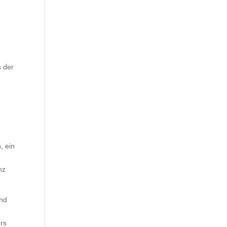
s der
, ein
nz
und
rs